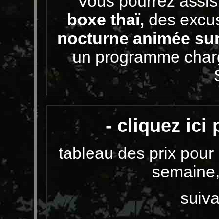
Vous pourrez assis
boxe thaï
,
des excus
nocturne animée su
un programme char
- cliquez ici
tableau des prix pour l
semaine,
suiva