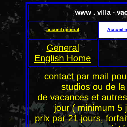
www . villa - va
accueil général
Accueil e
General
English Home
contact par mail pour
studios ou de la
de vacances et autres
jour ( minimum 5 j
prix par 21 jours, forfa