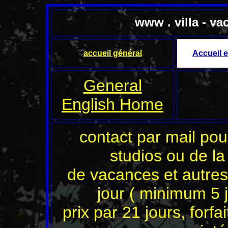
www . villa - va
accueil général
Accueil e
General
English Home
contact par mail pour
studios ou de la
de vacances et autres
jour ( minimum 5 j
prix par 21 jours, forfa