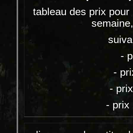
tableau des prix pour l
semaine,
suiva
- p
- pr
- pri
- pri