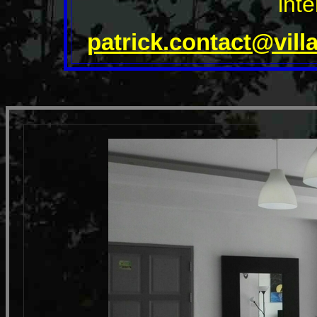
int
patrick.contact@vil