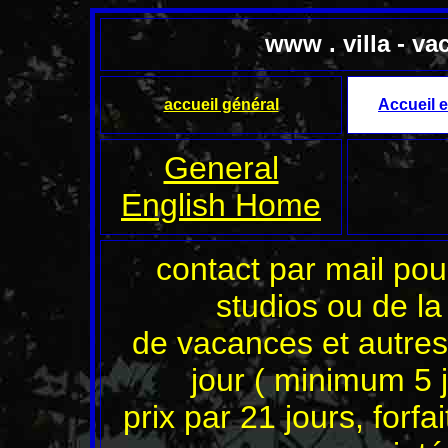
www . villa - va
accueil général
Accueil e
General
English Home
contact par mail pour
studios ou de la
de vacances et autres
jour ( minimum 5 j
prix par 21 jours, forfa