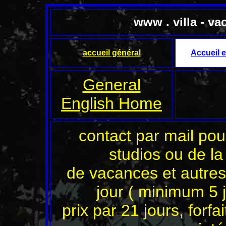
www . villa - va
accueil général
Accueil e
General
English Home
contact par mail pour
studios ou de la
de vacances et autres
jour ( minimum 5 j
prix par 21 jours, forfa