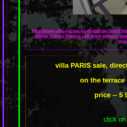
http://www.villa-vacances-thailande.com/Dir
Home Videos Photos sell price without age
poo
villa PARIS sale, dir
on the terrace 
price -- 5
click on