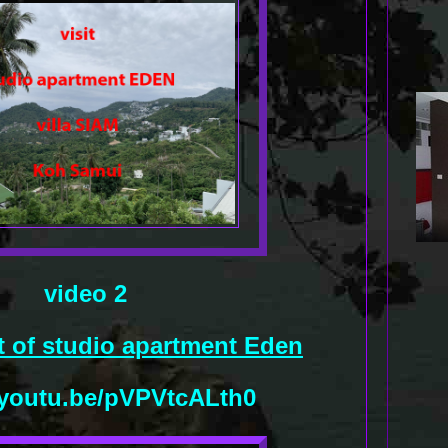
video 2
it of studio apartment Eden
/youtu.be/pVPVtcALth0