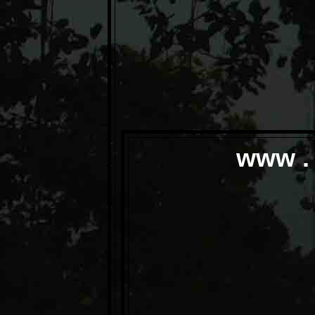
www . 