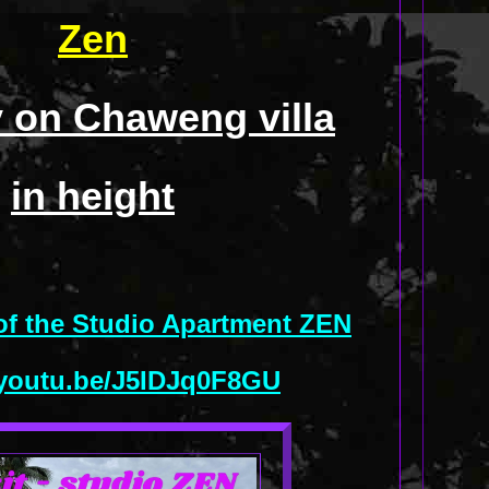
Zen
 on Chaweng villa
in height
 of the Studio Apartment ZEN
/youtu.be/J5IDJq0F8GU