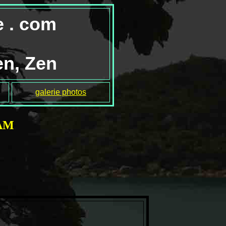
e . com
en, Zen
galerie photos
IAM